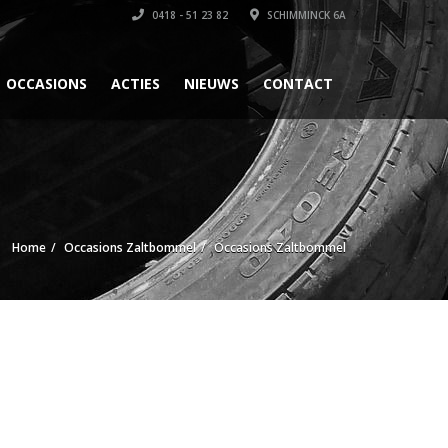
0418 - 51 23 82
SCHIMMINCK 6A
OCCASIONS
ACTIES
NIEUWS
CONTACT
Home
Occasions Zaltbommel
Occasions Zaltbommel