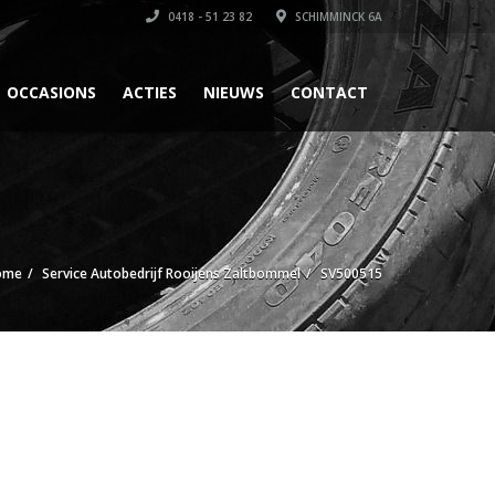
0418 - 51 23 82
SCHIMMINCK 6A
OCCASIONS
ACTIES
NIEUWS
CONTACT
ome
Service Autobedrijf Rooijens Zaltbommel
SV500515