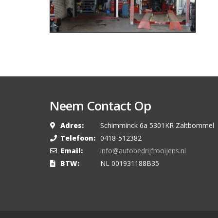
Neem Contact Op
Adres:
Schimminck 6a 5301KR Zaltbommel
Telefoon:
0418-512382
Email:
info@autobedrijfrooijens.nl
BTW:
NL 001931188B35